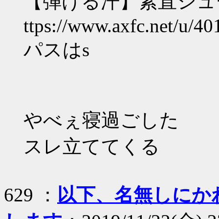
【弾ける汗】素直シュ
ttps://www.axfc.net/u/40
パスはs
やべぇ寝過ごした
スレ立ててくる
629 ：
以下、名無しにか