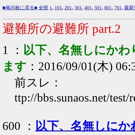
■掲示板に戻る■
全部
1-
101-
201-
301-
401-
501-
601-
701-
最新5
避難所の避難所 part.2
1 ：
以下、名無しにかわ
ます
：2016/09/01(木) 06:
前スレ：
ttp://bbs.sunaos.net/test
600 ：
以下、名無しにか