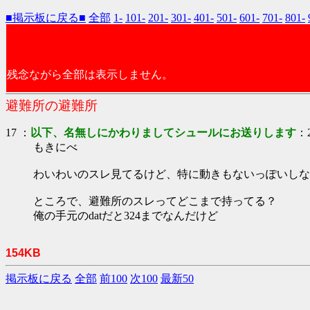
■掲示板に戻る■
全部
1-
101-
201-
301-
401-
501-
601-
701-
801-
残念ながら全部は表示しません。
避難所の避難所
17 ：
以下、名無しにかわりましてシュールにお送りします
：2
もきにべ
わいわいのスレ見てるけど、特に動きもないっぽいしな
ところで、避難所のスレってどこまで持ってる？
俺の手元のdatだと324までなんだけど
154KB
掲示板に戻る
全部
前100
次100
最新50